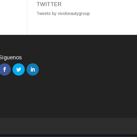
TWITTER
Tweets by vivobeautygroup
Síguenos