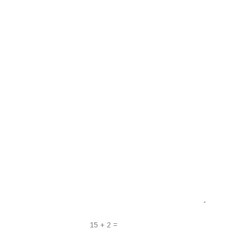
CONTACTA CON VIVÓ
BEAUTY GROUP
Enviar
15 + 2
=